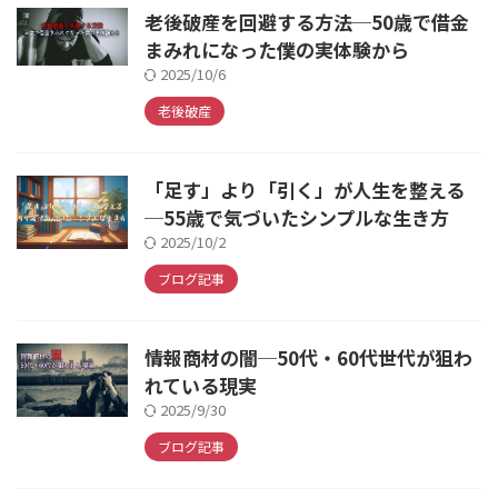
老後破産を回避する方法─50歳で借金
まみれになった僕の実体験から
2025/10/6
老後破産
「足す」より「引く」が人生を整える
─55歳で気づいたシンプルな生き方
2025/10/2
ブログ記事
情報商材の闇─50代・60代世代が狙わ
れている現実
2025/9/30
ブログ記事