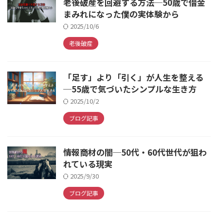
老後破産を回避する方法─50歳で借金
まみれになった僕の実体験から
2025/10/6
老後破産
「足す」より「引く」が人生を整える
─55歳で気づいたシンプルな生き方
2025/10/2
ブログ記事
情報商材の闇─50代・60代世代が狙わ
れている現実
2025/9/30
ブログ記事