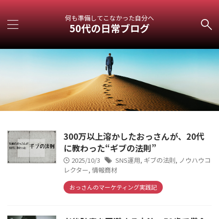
何も準備してこなかった自分へ
50代の日常ブログ
300万以上溶かしたおっさんが、20代
に教わった“ギブの法則”
2025/10/3
SNS運用
,
ギブの法則
,
ノウハウコ
レクター
,
情報商材
おっさんのマーケティング実践記